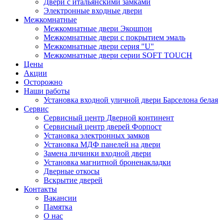
Двери с итальянскими замками
Электронные входные двери
Межкомнатные
Межкомнатные двери Экошпон
Межкомнатные двери с покрытием эмаль
Межкомнатные двери серия "U"
Межкомнатные двери серии SOFT TOUCH
Цены
Акции
Осторожно
Наши работы
Установка входной уличной двери Барселона белая
Сервис
Сервисный центр Дверной континент
Сервисный центр дверей Форпост
Установка электронных замков
Установка МДФ панелей на двери
Замена личинки входной двери
Установка магнитной броненакладки
Дверные откосы
Вскрытие дверей
Контакты
Вакансии
Памятка
О нас