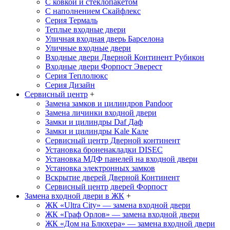
С ковкой и стеклопакетом
С наполнением Скайфлекс
Серия Термаль
Теплые входные двери
Уличная входная дверь Барселона
Уличные входные двери
Входные двери Дверной Континент Рубикон
Входные двери Форпост Эверест
Серия Теплолюкс
Серия Дизайн
Сервисный центр
+
Замена замков и цилиндров Pandoor
Замена личинки входной двери
Замки и цилиндры Daf
Даф
Замки и цилиндры Kale
Кале
Сервисный центр Дверной континент
Установка броненакладки DISEC
Установка МДФ панелей на входной двери
Установка электронных замков
Вскрытие дверей Дверной Континент
Сервисный центр дверей Форпост
Замена входной двери в ЖК
+
ЖК «Ultra City» — замена входной двери
ЖК «Граф Орлов» — замена входной двери
ЖК «Дом на Блюхера» — замена входной двери