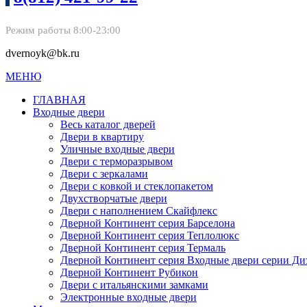
Режим работы 8:00-23:00
dvernoyk@bk.ru
МЕНЮ
ГЛАВНАЯ
Входные двери
Весь каталог дверей
Двери в квартиру
Уличные входные двери
Двери с терморазрывом
Двери с зеркалами
Двери с ковкой и стеклопакетом
Двухстворчатые двери
Двери с наполнением Скайфлекс
Дверной Континент серия Барселона
Дверной Континент серия Теплолюкс
Дверной Континент серия Термаль
Дверной Континент серия Входные двери серии Ди
Дверной Континент Рубикон
Двери с итальянскими замками
Электронные входные двери