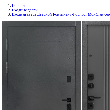
Главная
Входные двери
Входная дверь Дверной Континент Форпост Монблан се